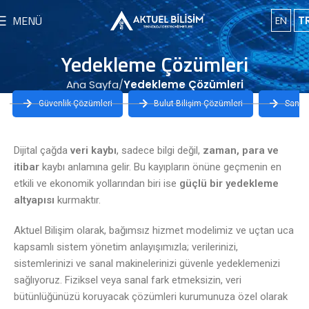
MENÜ
EN
T
Yedekleme Çözümleri
Ana Sayfa
Yedekleme Çözümleri
Güvenlik Çözümleri
Bulut Bilişim Çözümleri
Sanal
Dijital çağda
veri kaybı
, sadece bilgi değil,
zaman, para ve
itibar
kaybı anlamına gelir. Bu kayıpların önüne geçmenin en
etkili ve ekonomik yollarından biri ise
güçlü bir yedekleme
altyapısı
kurmaktır.
Aktuel Bilişim olarak, bağımsız hizmet modelimiz ve uçtan uca
kapsamlı sistem yönetim anlayışımızla; verilerinizi,
sistemlerinizi ve sanal makinelerinizi güvenle yedeklemenizi
sağlıyoruz. Fiziksel veya sanal fark etmeksizin, veri
bütünlüğünüzü koruyacak çözümleri kurumunuza özel olarak